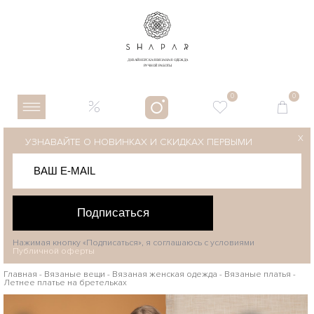
0
0
X
УЗНАВАЙТЕ О НОВИНКАХ И СКИДКАХ ПЕРВЫМИ
Подписаться
Нажимая кнопку «Подписаться», я соглашаюсь с условиями
Публичной оферты
Главная
-
Вязаные вещи
-
Вязаная женская одежда
-
Вязаные платья
-
Летнее платье на бретельках