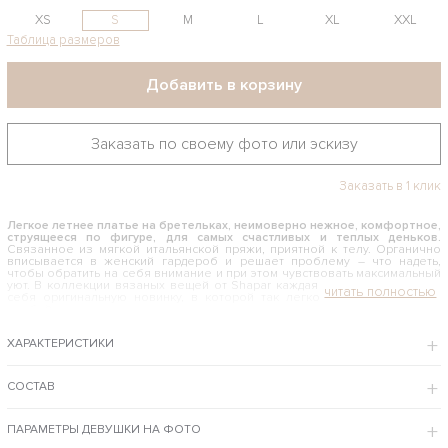
XS
S
M
L
XL
XXL
Таблица размеров
Добавить в корзину
Заказать по своему фото или эскизу
Заказать в 1 клик
Легкое летнее платье на бретельках, неимоверно нежное, комфортное,
струящееся по фигуре, для самых счастливых и теплых деньков.
Связанное из мягкой итальянской пряжи, приятной к телу. Органично
вписывается в женский гардероб и решает проблему – что надеть,
чтобы обратить на себя внимание и при этом чувствовать максимальный
уют. В коллекции вязаных вещей от Shapar каждая девушка найдет для
себя оригинальную новинку, в которой так легко быть неотразимой
особой.
КАК И С ЧЕМ НОСИТЬ ТРИКОТАЖНОЕ ЛЕТНЕЕ ПЛАТЬЕ НА БРЕТЕЛЬКАХ
ХАРАКТЕРИСТИКИ
Этот модный наряд не нуждается в компаньонах – его можно носить соло
с босоножками, открытыми сандалиями, классическими лодочками. Для
вечернего выхода ансамбль можно дополнить пушистым кардиганом или
СОСТАВ
свитером со спущенными плечиками – получится чувственный и
соблазнительный образ. Приталенный фасон мягко и ненавязчиво
повторяет изгибы женского тела, поэтому мы рекомендуем его
ПАРАМЕТРЫ ДЕВУШКИ НА ФОТО
женщинам с разной формой фигуры.