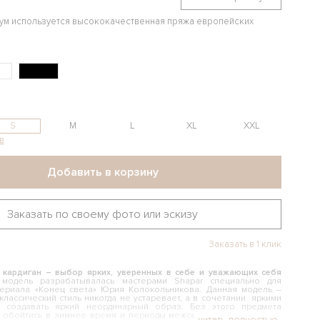
иум используется высококачественная пряжа европейских
S
M
L
XL
XXL
в
Добавить в корзину
Заказать по своему фото или эскизу
Заказать в 1 клик
 кардиган – выбор ярких, уверенных в себе и уважающих себя
одель разрабатывалась мастерами Shapar специально для
сериала «Конец света» Юрия Колокольникова. Данная модель –
 классический стиль никогда не устаревает, а в сочетании яркими
т создавать яркий неординарный образ. Без этого предмета
о обойтись в зимнее время и периоды межсезонья. Сдержанный