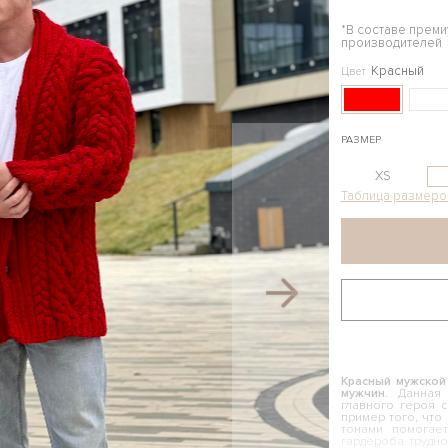
*В составе прем
производителей
Красный
Цвет
РАЗМЕР
XS
Таблица размеро
Красный мужской
мужчин.
Данная м
главного героя 
пример того, что
тонами помогае
гардероба трудн