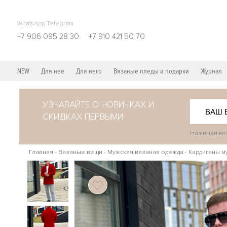
WhatsApp Telegram
+7 906 095 28 30
+7 910 421 50 70
NEW
Для неё
Для него
Вязаные пледы и подарки
Журнал
УЗНАВАЙТЕ О НОВИНКАХ И
СКИДКАХ ПЕРВЫМИ
Нажимая кно
Главная
-
Вязаные вещи
-
Мужская вязаная одежда
-
Кардиганы м
122