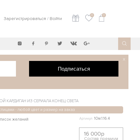
0
0
Зарегистрироваться
/
Войти
X
Подписаться
Й КАРДИГАН ИЗ СЕРИАЛА КОНЕЦ СВЕТА
спицами - любой цвет и размер на заказ
10м.1.16.4
Артикул
16 000р
Состав премиум