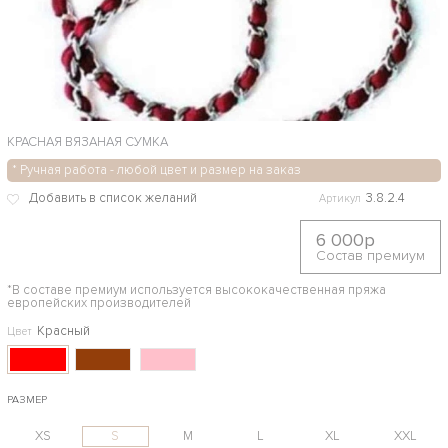
КРАСНАЯ ВЯЗАНАЯ СУМКА
* Ручная работа - любой цвет и размер на заказ
3.8.2.4
Артикул
6 000р
Состав премиум
*В составе премиум используется высококачественная пряжа
европейских производителей
Красный
Цвет
РАЗМЕР
XS
S
M
L
XL
XXL