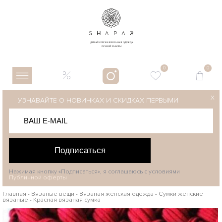
0
0
X
УЗНАВАЙТЕ О НОВИНКАХ И СКИДКАХ ПЕРВЫМИ
Подписаться
Нажимая кнопку «Подписаться», я соглашаюсь с условиями
Публичной оферты
Главная
-
Вязаные вещи
-
Вязаная женская одежда
-
Сумки женские
вязаные
-
Красная вязаная сумка