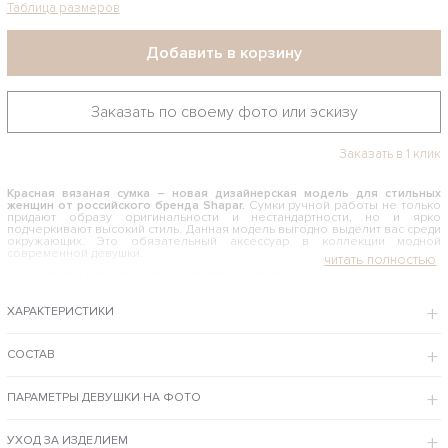
Таблица размеров
Добавить в корзину
Заказать по своему фото или эскизу
Заказать в 1 клик
Красная вязаная сумка – новая дизайнерская модель для стильных
женщин от российского бренда Shapar.
Сумки ручной работы не только
придают образу оригинальности и нестандартности, но и ярко
подчеркивают высокий стиль. Данная модель выгодно выделит вас среди
окружающих. Это обязательный аксессуар в коллекции модной
современной девушки.
КАК И С ЧЕМ НОСИТЬ КРАСНУЮ ВЯЗАНУЮ СУМКУ
Она особенно эффектно выглядит с вечерними нарядами. Поэтому, если
ХАРАКТЕРИСТИКИ
вы собираетесь на праздник, вечеринку или свидание и в вашем образе
присутствуют предметы такого же цвета, обязательно возьмите ее с
собой. Такой аксессуар непременно привлечет внимание. Аксессуар
можно носить и в повседневной жизни, сочетая с легкими платьями или
СОСТАВ
брючными костюмами. Эффектно будет смотреться ансамбль, если в
нем присутствуют, например, красный шарф, туфли или головной убор.
ПАРАМЕТРЫ ДЕВУШКИ НА ФОТО
Интернет-магазин бренда Shapar предлагает купить красную вязаную сумку по
доступной цене с примеркой в Москве и доставкой в регионы РФ.
ОСОБЕННОСТИ МОДЕЛИ
УХОД ЗА ИЗДЕЛИЕМ