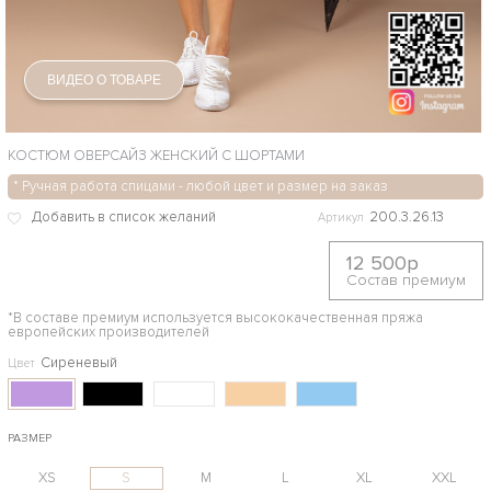
ВИДЕО О ТОВАРЕ
КОСТЮМ ОВЕРСАЙЗ ЖЕНСКИЙ С ШОРТАМИ
* Ручная работа спицами - любой цвет и размер на заказ
200.3.26.13
Артикул
12 500р
Состав премиум
*В составе премиум используется высококачественная пряжа
европейских производителей
Сиреневый
Цвет
РАЗМЕР
XS
S
M
L
XL
XXL