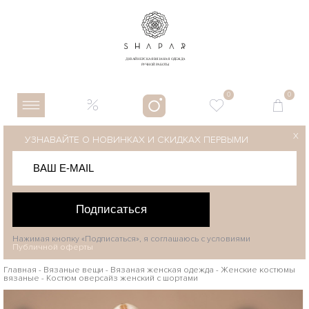
0
0
X
УЗНАВАЙТЕ О НОВИНКАХ И СКИДКАХ ПЕРВЫМИ
Подписаться
Нажимая кнопку «Подписаться», я соглашаюсь с условиями
Публичной оферты
Главная
-
Вязаные вещи
-
Вязаная женская одежда
-
Женские костюмы
вязаные
-
Костюм оверсайз женский с шортами