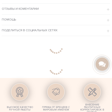
ОСОБЕННОСТИ МОДЕЛИ
ОТЗЫВЫ И КОМЕНТАРИИ
Комплект ручной работы, выполнен в модном размере оверсайз,
которое придают изделию очарования.
Широкий вырез позволяет оголять одно плечико, делая образ
более легким и нежным.
ПОМОЩЬ
Универсальный размер хорошо садится на женскую фигуру.
Мягенькая пряжа из хлопка сиреневого цвета обеспечивает
приятные ощущения и комфорт в любую погоду.
ПОДЕЛИТЬСЯ В СОЦИАЛЬНЫХ СЕТЯХ
Эту модель из каталога женских костюмов свяжем для Вас в любом
цветовом решении, размере и пряже, по личным параметрам фигуры.
ВНЕСЕНИЕ
ВЫСОКОЕ КАЧЕСТВО
ПРЯЖА ОТ БРЕНДОВ С
РАЗЛИЧНЫХ
РУЧНОЙ РАБОТЫ
МИРОВЫМ ИМЕНЕМ
КОРРЕКТИРОВОК В