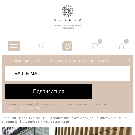
0
0
X
УЗНАВАЙТЕ О НОВИНКАХ И СКИДКАХ ПЕРВЫМИ
Подписаться
Нажимая кнопку «Подписаться», я соглашаюсь с условиями
Публичной оферты
Главная
-
Вязаные вещи
-
Вязаная женская одежда
-
Жилеты женские
вязаные
-
Коричневый жилет женский