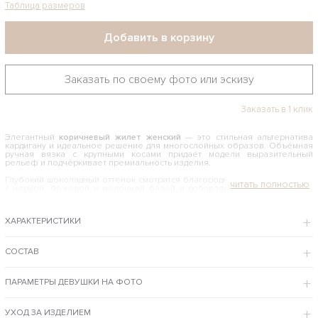
Таблица размеров
Добавить в корзину
Заказать по своему фото или эскизу
Заказать в 1 клик
Элегантный
коричневый жилет женский
— это стильная альтернатива
кардигану и идеальное решение для многослойных образов. Объёмная
ручная вязка с крупными косами придаёт модели выразительный
рельеф и подчёркивает премиальность изделия.
Глубокий шоколадный оттенок смотрится благородно, легко сочетается
с чёрной, бежевой и молочной базой и добавляет образу теплоту и
статус.
ХАРАКТЕРИСТИКИ
ДЛИНА МАКСИ И ЭФФЕКТНАЯ ПОСАДКА
Удлинённый силуэт визуально вытягивает фигуру и создаёт эффект
стройности.
СОСТАВ
Жилет красиво ложится по линии плеч, формируя мягкий, но структурный
образ.
ПАРАМЕТРЫ ДЕВУШКИ НА ФОТО
Модель можно носить:
поверх водолазки или лонгслива
УХОД ЗА ИЗДЕЛИЕМ