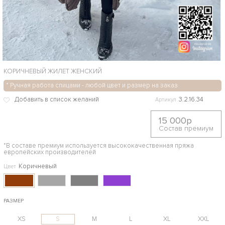
КОРИЧНЕВЫЙ ЖИЛЕТ ЖЕНСКИЙ
* Ручная работа спицами - любой цвет и размер на заказ
3.2.16.34
Артикул
15 000р
Состав премиум
*В составе премиум используется высококачественная пряжа
европейских производителей
Коричневый
Цвет
РАЗМЕР
XS
S
M
L
XL
XXL