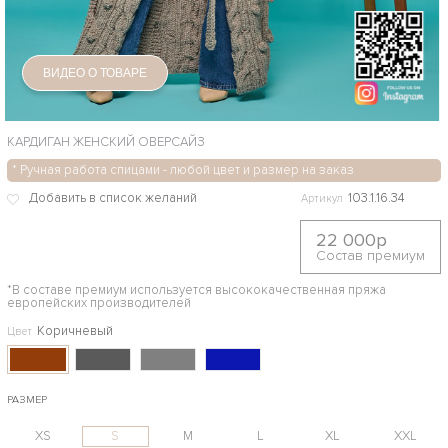
ВИДЕО О ТОВАРЕ
КАРДИГАН ЖЕНСКИЙ ОВЕРСАЙЗ
* Ручная работа спицами - любой цвет и размер на заказ
103.1.16.34
Артикул
22 000р
Состав премиум
*В составе премиум используется высококачественная пряжа
европейских производителей
Коричневый
Цвет
РАЗМЕР
XS
S
M
L
XL
XXL