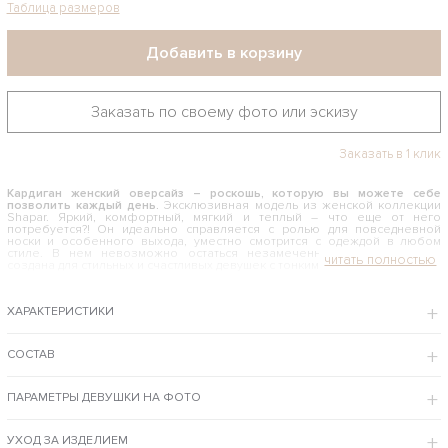
Таблица размеров
Добавить в корзину
Заказать по своему фото или эскизу
Заказать в 1 клик
Кардиган женский оверсайз – роскошь, которую вы можете себе
позволить каждый день.
Эксклюзивная модель из женской коллекции
Shapar. Яркий, комфортный, мягкий и теплый – что еще от него
потребуется?! Он идеально справляется с ролью для повседневной
носки и особенного выхода, уместно смотрится с одеждой в любом
стиле. В нем невозможно остаться незамеченной, ведь эта вещь
создана для стильных и счастливых девушек с тонким вкусом.
КАК И С ЧЕМ НОСИТЬ КАРДИГАН ЖЕНСКИЙ ОВЕРСАЙЗ С КАРМАНАМИ
ХАРАКТЕРИСТИКИ
Модные советы и рекомендации здесь лишние – это универсальная
одежда, которая одинаково эффектно смотрится в офисе и ресторане,
на улице и свидании. Именно он играет центральную роль в образе.
Одевайте изделие с любимыми джинсами и кожаными леггенсами,
СОСТАВ
сочетайте с классическими платьями и юбками любого фасона и длины.
Не бойтесь экспериментировать с выбором обуви и аксессуаров – в
этой модели Вы всегда будете выглядеть на 100%.
ПАРАМЕТРЫ ДЕВУШКИ НА ФОТО
Дизайнеры дома Shapar предлагают примерить и купить по приемлемой цене
вязаный кардиган женский оверсайз с карманами высочайшего качества с
предварительной примеркой в Москве и доставкой курьером до вашего
УХОД ЗА ИЗДЕЛИЕМ
адреса.