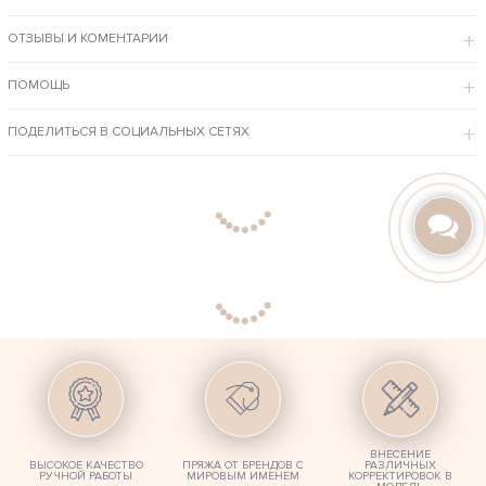
ОСОБЕННОСТИ МОДЕЛИ
ОТЗЫВЫ И КОМЕНТАРИИ
Кардиган выполнен вручную, с красивым сложным узором,
который делает изделие неповторимым и весьма заметным.
Свободный крой оверсайз подходит для женщин с любым типом
ПОМОЩЬ
фигуры.
Натуральная пряжа отлично согревает и дарит повышенный
комфорт при ношении.
ПОДЕЛИТЬСЯ В СОЦИАЛЬНЫХ СЕТЯХ
Под заказ мы повторим женскую вещь в другом цвете и размере, внесем
любые изменения в дизайн.
ВНЕСЕНИЕ
ВЫСОКОЕ КАЧЕСТВО
ПРЯЖА ОТ БРЕНДОВ С
РАЗЛИЧНЫХ
РУЧНОЙ РАБОТЫ
МИРОВЫМ ИМЕНЕМ
КОРРЕКТИРОВОК В