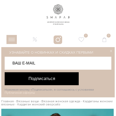
0
0
X
УЗНАВАЙТЕ О НОВИНКАХ И СКИДКАХ ПЕРВЫМИ
Подписаться
Нажимая кнопку «Подписаться», я соглашаюсь с условиями
Публичной оферты
Главная
-
Вязаные вещи
-
Вязаная женская одежда
-
Кардиганы женские
вязаные
-
Кардиган женский оверсайз