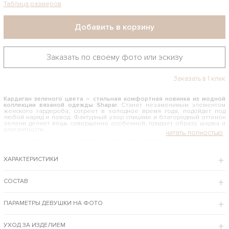
Таблица размеров
Добавить в корзину
Заказать по своему фото или эскизу
Заказать в 1 клик
Кардиган зеленого цвета – стильная комфортная новинка из модной
коллекции вязаной одежды Shapar.
Станет незаменимым элементом
женского гардероба, согреет в холодное время года, подойдет под
любой наряд и повод. Фактурный узор спицами и благородный оттенок
зелени делает вещь совершенно особенной, придает образу шарма и
элегантности.
КАК И С ЧЕМ НОСИТЬ КАРДИГАН ЗЕЛЕНОГО ЦВЕТА
Связанный из мягкой пряжи, этот карди эффектно смотрится в тандеме с
ХАРАКТЕРИСТИКИ
женственными платьями, узкими джинсами и строгими брюками.
Благодаря спокойному оттенку и универсальному крою подходит для
офисного дресс-кода – хорошо сочетается с деловыми платьями и
юбками-карандаш. Широкие рукава, длина макси, объемный фасон – все
СОСТАВ
это одинаково уместно смотрится на стройных девушках и женщинах
формата ХХL. Сделать акцент на талии поможет пояс, а лодочки придадут
образу утонченности и сексуальности.
ПАРАМЕТРЫ ДЕВУШКИ НА ФОТО
Предлагаем купить кардиган зеленого цвета в фирменном интернет-магазине
бренда Shapar – по доступной цене, с примеркой в Москве, с доставкой
курьером по столице и отправкой по РФ и за рубеж.
УХОД ЗА ИЗДЕЛИЕМ