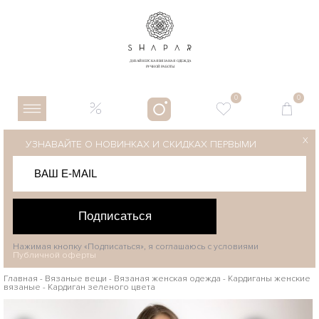
0
0
X
УЗНАВАЙТЕ О НОВИНКАХ И СКИДКАХ ПЕРВЫМИ
Подписаться
Нажимая кнопку «Подписаться», я соглашаюсь с условиями
Публичной оферты
Главная
-
Вязаные вещи
-
Вязаная женская одежда
-
Кардиганы женские
вязаные
-
Кардиган зеленого цвета