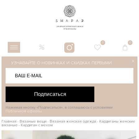
0
0
X
УЗНАВАЙТЕ О НОВИНКАХ И СКИДКАХ ПЕРВЫМИ
Подписаться
Нажимая кнопку «Подписаться», я соглашаюсь с условиями
Публичной оферты
Главная
-
Вязаные вещи
-
Вязаная женская одежда
-
Кардиганы женские
вязаные
-
Кардиган с мехом