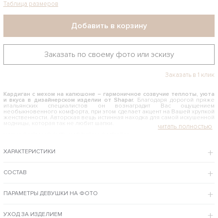
Таблица размеров
Добавить в корзину
Заказать по своему фото или эскизу
Заказать в 1 клик
Кардиган с мехом на капюшоне – гармоничное созвучие теплоты, уюта
и вкуса в дизайнерском изделии от Shapar.
Благодаря дорогой пряже
итальянских специалистов он вознаградит Вас ощущением
необыкновенного комфорта, при этом сделает акцент на Вашей хрупкой
женственности. Авторская вещь истинная находка для самой искушенной
модницы, которая так не любит шапки.
КАК И С ЧЕМ НОСИТЬ КАРДИГАН С МЕХОМ
Приятная модель ручной вязки становится незаменимым предметом в
ХАРАКТЕРИСТИКИ
гардеробе женщины для холодной осени и весны. Роскошный темно-
зеленый цвет, универсальный размер oversize, узор фактурными косами
– он вобрал в себя все главные тренды и стал действительно модным. В
зависимости от погодных условий и вашего настроения кардиган можно
СОСТАВ
сочетать с трикотажными платьями, юбками, джинсами и официальными
брюками. Экспериментировать с такой вещью – одно удовольствие.
ПАРАМЕТРЫ ДЕВУШКИ НА ФОТО
Интернет-магазин одежды предлагает примерить и купить кардиган с мехом
ручной работы от мастеров Shapar по доступной цене и с курьерской
доставкой до двери.
УХОД ЗА ИЗДЕЛИЕМ
ОСОБЕННОСТИ МОДЕЛИ