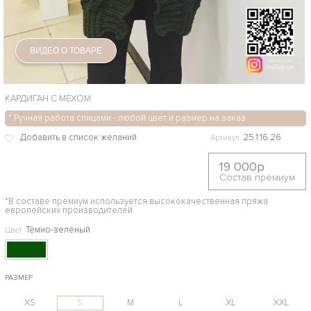
ВИДЕО О ТОВАРЕ
КАРДИГАН С МЕХОМ
* Ручная работа спицами - любой цвет и размер на заказ
25.1.16.26
Артикул
19 000р
Состав премиум
*В составе премиум используется высококачественная пряжа
европейских производителей
Тёмно-зелёный
Цвет
РАЗМЕР
XS
S
M
L
XL
XXL