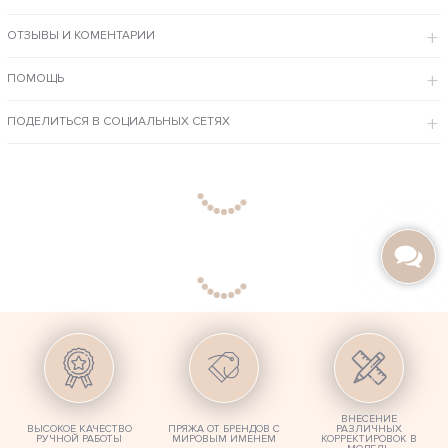
Связан спицами из дорогих ниток – шерсть мериноса с небольшим
ОТЗЫВЫ И КОМЕНТАРИИ
добавлением вискозных волокон.
Капюшон глубокий и уютный, отделан шикарным мехом
скандинавского песца.
Крой свободный, подходит для девушек с любым типом фигуры,
ПОМОЩЬ
отлично скрадывает недостатки.
По вашему заказу в дизайн кардигана могут вноситься любые
изменения.
ПОДЕЛИТЬСЯ В СОЦИАЛЬНЫХ СЕТЯХ
ВНЕСЕНИЕ
ВЫСОКОЕ КАЧЕСТВО
ПРЯЖА ОТ БРЕНДОВ С
РАЗЛИЧНЫХ
РУЧНОЙ РАБОТЫ
МИРОВЫМ ИМЕНЕМ
КОРРЕКТИРОВОК В