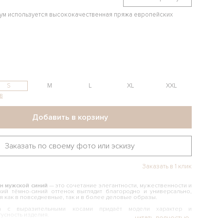
иум используется высококачественная пряжа европейских
S
M
L
XL
XXL
в
Добавить в корзину
Заказать по своему фото или эскизу
Заказать в 1 клик
н мужской синий
— это сочетание элегантности, мужественности и
кий тёмно-синий оттенок выглядит благородно и универсально,
я как в повседневные, так и в более деловые образы.
а с выразительными косами придаёт модели характер и
усность изделия.