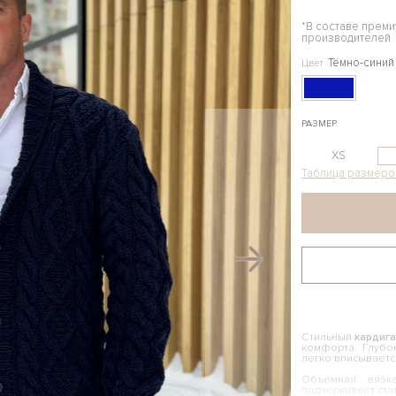
*В составе прем
производителей
Тёмно-синий
Цвет
РАЗМЕР
XS
Таблица размеро
Стильный
кардига
комфорта. Глубо
легко вписываетс
Объёмная вязк
подчёркивает стат