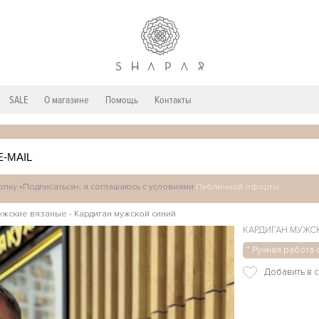
SALE
О магазине
Помощь
Контакты
пку «Подписаться», я соглашаюсь с условиями
Публичной оферты
ужские вязаные
-
Кардиган мужской синий
КАРДИГАН МУЖС
* Ручная работа 