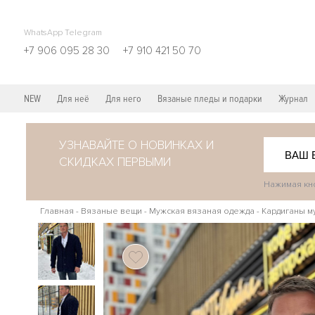
WhatsApp Telegram
+7 906 095 28 30
+7 910 421 50 70
NEW
Для неё
Для него
Вязаные пледы и подарки
Журнал
УЗНАВАЙТЕ О НОВИНКАХ И
СКИДКАХ ПЕРВЫМИ
Нажимая кно
Главная
-
Вязаные вещи
-
Мужская вязаная одежда
-
Кардиганы м
107