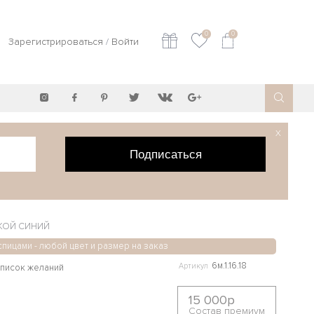
0
0
Зарегистрироваться
/
Войти
X
Подписаться
КОЙ СИНИЙ
спицами - любой цвет и размер на заказ
6м.1.16.18
Артикул
15 000р
Состав премиум