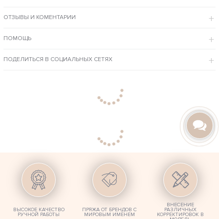
ОСОБЕННОСТИ
ОТЗЫВЫ И КОМЕНТАРИИ
Выделяется среди сверстников оригинальным ажурным узором
листьями – они привносят кардиганам мягкости, а образу —
хрупкости.
Выполнен из красивой дорогой полушерсти. Летний вариант
ПОМОЩЬ
можно исполнить из натурального хлопка.
Мастера Shapar повторят данную модель в любом цвете ниток и
размере с учетов всех Ваших персональных пожеланий.
ПОДЕЛИТЬСЯ В СОЦИАЛЬНЫХ СЕТЯХ
ВНЕСЕНИЕ
ВЫСОКОЕ КАЧЕСТВО
ПРЯЖА ОТ БРЕНДОВ С
РАЗЛИЧНЫХ
РУЧНОЙ РАБОТЫ
МИРОВЫМ ИМЕНЕМ
КОРРЕКТИРОВОК В