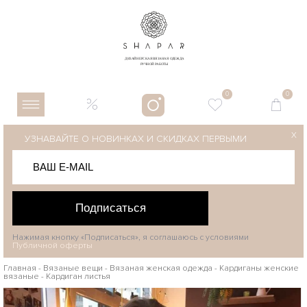
0
0
X
УЗНАВАЙТЕ О НОВИНКАХ И СКИДКАХ ПЕРВЫМИ
Подписаться
Нажимая кнопку «Подписаться», я соглашаюсь с условиями
Публичной оферты
Главная
-
Вязаные вещи
-
Вязаная женская одежда
-
Кардиганы женские
вязаные
-
Кардиган листья