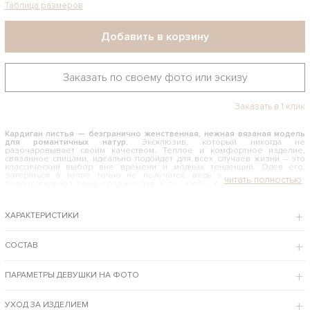
Таблица размеров
Добавить в корзину
Заказать по своему фото или эскизу
Заказать в 1 клик
Кардиган листья — безгранично женственная, нежная вязаная модель
для романтичных натур.
Эксклюзив, который никогда не
разочаровывает своим качеством. Теплое и комфортное изделие,
связанное спицами, идеально подойдет для всех случаев жизни – это
классический выбор вне времени и модных тенденций. Одев его,
затеряться в толпе точно не получится, ведь эта неординарная и
очаровательная вещь создана для того, чтобы вас замечали, чтобы
вами восхищались.
С ЧЕМ НОСИТЬ КАРДИГАН ЛИСТЬЯ
ХАРАКТЕРИСТИКИ
Женская вещь роскошного кремового оттенка самодостаточна и со
своим собственным ярким характером. Она приносит с собой
настроение ансамблю, поэтому подходит одежде любого стиля.
СОСТАВ
Эффектно смотрится с джинсами и брючками, с классическими
платьицами. Станет Вашим любимым и незаменимым изделием в
гардеробе стильных женщин.
ПАРАМЕТРЫ ДЕВУШКИ НА ФОТО
Интернет-магазин Shapar предлагает купить кардиган листья премиум качества
по доступной цене с возможностью примерки в Москве и доставки курьером
или почтой.
УХОД ЗА ИЗДЕЛИЕМ