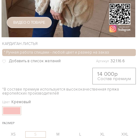
ВИДЕО О ТОВАРЕ
КАРДИГАН ЛИСТЬЯ
* Ручная работа спицами - любой цвет и размер на заказ
32.1.16.6
Артикул
14 000р
Состав премиум
*В составе премиум используется высококачественная пряжа
европейских производителей
Кремовый
Цвет
РАЗМЕР
XS
S
M
L
XL
XXL