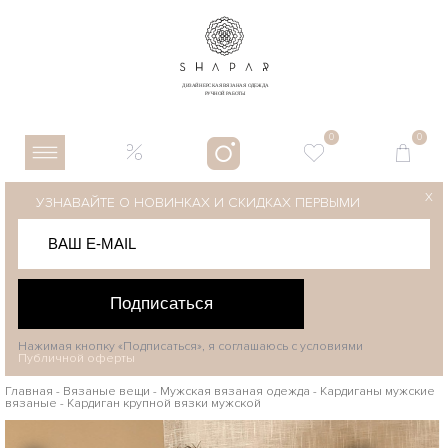
0
0
X
УЗНАВАЙТЕ О НОВИНКАХ И СКИДКАХ ПЕРВЫМИ
Подписаться
Нажимая кнопку «Подписаться», я соглашаюсь с условиями
Публичной оферты
Главная
-
Вязаные вещи
-
Мужская вязаная одежда
-
Кардиганы мужские
вязаные
-
Кардиган крупной вязки мужской