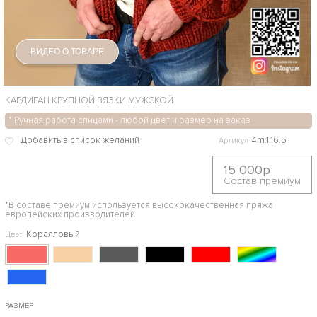
ВИДЕО О ТОВАРЕ
КАРДИГАН КРУПНОЙ ВЯЗКИ МУЖСКОЙ
* Ручная работа спицами - любой цвет и размер на заказ
4m.1.16.5
Артикул
15 000р
Состав премиум
*В составе премиум используется высококачественная пряжа
европейских производителей
Коралловый
Цвет
РАЗМЕР