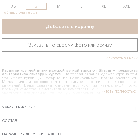
XS
S
M
L
XL
XXL
Таблица размеров
Добавить в корзину
Заказать по своему фото или эскизу
Заказать в 1 клик
Кардиган крупной вязки мужской ручной вязки от Shapar
– прекрасная
альтернатива свитеру и куртке.
Эта теплая вязаная одежда удобна тем,
что имеет пуговицы, которые по необходимости можно расстегнуть.
Модель мягкая, хорошо сидит на фигуре, плотная, но не сковывает
движений. Вещь связана спицами вручную, из натуральной пряжи
премиум качества. Действительно качественные и стильные кардиганы
эксклюзивного дизайна – то, что нужно современному мужчине.
КАК И С ЧЕМ НОСИТЬ МУЖСКОЙ КАРДИГАН КРУПНОЙ ВЯЗКИ
ХАРАКТЕРИСТИКИ
Кардиган из толстой пряжи кораллового цвета хорошо подойдет для
ежедневной носки мужчинам, любящим свободу движения и
непринужденность. Эта модель сочетается с джинсами и
неформальными брюками. Под низ можно надеть футболку, водолазку,
СОСТАВ
рубашку, тонкий свитер похожего или контрастного оттенка. Кардиган
выполнен в свободном стиле, поэтому не подойдет для работы в офисе
и серьезных деловых встреч. Зато для неофициальных мероприятий эта
ПАРАМЕТРЫ ДЕВУШКИ НА ФОТО
теплая и удобная вещь придется как нельзя кстати.