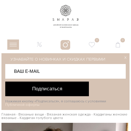
0
0
X
УЗНАВАЙТЕ О НОВИНКАХ И СКИДКАХ ПЕРВЫМИ
Подписаться
Нажимая кнопку «Подписаться», я соглашаюсь с условиями
Публичной оферты
Главная
-
Вязаные вещи
-
Вязаная женская одежда
-
Кардиганы женские
вязаные
-
Кардиган голубого цвета