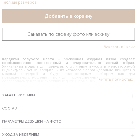
Таблица размеров
Добавить в корзину
Заказать по своему фото или эскизу
Заказать в 1 клик
Кардиган голубого цвета – роскошная ажурная вязка создает
необыкновенно женственный и очаровательно легкий образ.
Уникальная модель для девушек с отличным вкусом и неповторимой
индивидуальностью. Кардиганы из каталога Shapar идеально впишутся в
модный гардероб и будут превосходным выбором как для
повседневного ношения, так и для торжественных случаев. Эта вещь
создавалась для самых счастливых дней и романтичных вечеров.
КАК И С ЧЕМ НОСИТЬ КАРДИГАН ГОЛУБОГО ЦВЕТА
ХАРАКТЕРИСТИКИ
Выглядит безумно нежно, подчеркивает мягкость и легкость
обладательницы. Свободный крой, богатый фактурный узор, длина
макси – у него есть все, чтобы очаровывать и дарить повышенный
комфорт ежесекундно. Его можно носить с платьем, шелковым или
СОСТАВ
трикотажным, юбкой любого фасона. Для демократичного выхода
подойдут джинсы, а в ресторане с ним хорошо будет смотреться строгое
вязаное платье.
ПАРАМЕТРЫ ДЕВУШКИ НА ФОТО
Интернет-магазин одежды ShaparBrand.ru предлагает Вам купить по
приемлемой цене кардиган голубого цвета самого высокого качества,
которого можно добиться только ручной работой, с доставкой курьером.
УХОД ЗА ИЗДЕЛИЕМ