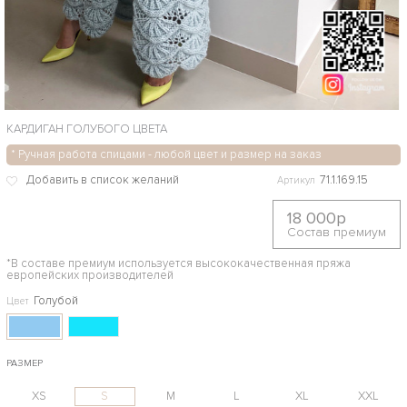
КАРДИГАН ГОЛУБОГО ЦВЕТА
* Ручная работа спицами - любой цвет и размер на заказ
71.1.169.15
Артикул
18 000р
Состав премиум
*В составе премиум используется высококачественная пряжа
европейских производителей
Голубой
Цвет
РАЗМЕР
XS
S
M
L
XL
XXL