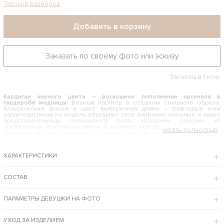
Таблица размеров
Добавить в корзину
Заказать по своему фото или эскизу
Заказать в 1 клик
Кардиган черного цвета – роскошное пополнение арсенала в
гардеробе модницы.
Верный партнер в создании стильного образа.
Классический фасон и цвет, выверенная длина – благодаря этим
характеристикам на модель обращают свое внимание стильные и яркие
представительницы прекрасного пола. Исполнен спицами, из
премиальных итальянских ниток. В каталоге бренда Shapar Вы найдете
большой выбор шикарной верхней одежды, и данная вещь не
исключение.
КАК И С ЧЕМ НОСИТЬ КАРДИГАН ЧЕРНОГО ЦВЕТА
ХАРАКТЕРИСТИКИ
Классический красивый крой и черный цвет позволяют
экспериментировать без ограничений. Надевать его можно с обычными
джинсами и удобными туниками – хороший вариант для прогулок по
СОСТАВ
городу. Для элегантного образа стоит выбрать связанное трикотажное
платье или строгую юбку карандаш с блузкой. Что бы вы ни выбрали,
кардиган будет универсальным, комфортным и изысканным решением
ПАРАМЕТРЫ ДЕВУШКИ НА ФОТО
для сногсшибательного выхода.
Примерить и купить кардиган черного цвета можно в фирменном магазине
бренда в Москве или Вы можете заказать изделие с доставкой курьером в
УХОД ЗА ИЗДЕЛИЕМ
интернет-магазине одежды ShaparBrand.ru.