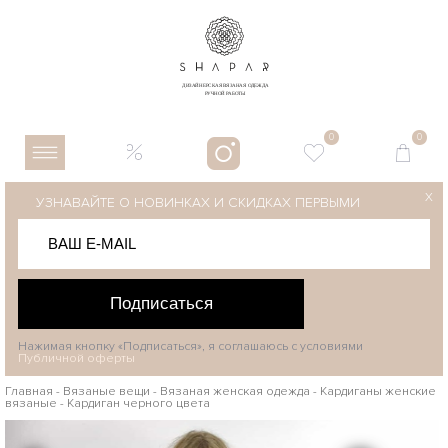
0
0
X
УЗНАВАЙТЕ О НОВИНКАХ И СКИДКАХ ПЕРВЫМИ
Подписаться
Нажимая кнопку «Подписаться», я соглашаюсь с условиями
Публичной оферты
Главная
-
Вязаные вещи
-
Вязаная женская одежда
-
Кардиганы женские
вязаные
-
Кардиган черного цвета