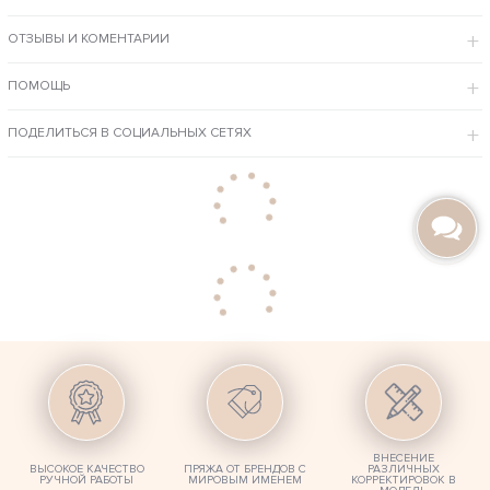
ОСОБЕННОСТИ МОДЕЛИ
ОТЗЫВЫ И КОМЕНТАРИИ
Выполнен вручную, простой вязкой без узоров, с объемными
рукавами.
Свободный фасон подходит для девушек любой комплекции.
ПОМОЩЬ
При желании талию можно подчеркнуть поясом – вяжем на заказ.
Черная итальянская пряжа обеспечивает комфорт и приятное
тепло при ношении.
ПОДЕЛИТЬСЯ В СОЦИАЛЬНЫХ СЕТЯХ
Цена на эксклюзивные вещи ручной работы отвечает премиум качеству.
Под заказ наши мастера внесут любые изменения в изделие – оттенок,
размер и состав.
ВНЕСЕНИЕ
ВЫСОКОЕ КАЧЕСТВО
ПРЯЖА ОТ БРЕНДОВ С
РАЗЛИЧНЫХ
РУЧНОЙ РАБОТЫ
МИРОВЫМ ИМЕНЕМ
КОРРЕКТИРОВОК В