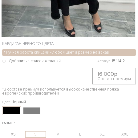
КАРДИГАН ЧЕРНОГО ЦВЕТА
* Ручная работа спицами - любой цвет и размер на заказ
15.1.14.2
Артикул
16 000р
Состав премиум
*В составе премиум используется высококачественная пряжа
европейских производителей
Черный
Цвет
РАЗМЕР
XS
S
M
L
XL
XXL