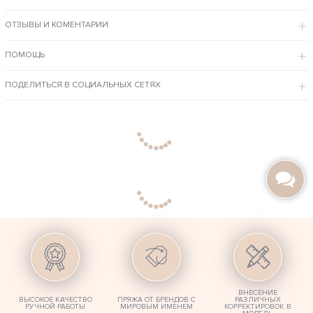
ОСОБЕННОСТИ МОДЕЛИ
ОТЗЫВЫ И КОМЕНТАРИИ
Изделие связано спицами вручную, с оригинальным фактурным
узором.
За счет универсального кроя хорошо сидит на любой фигуре.
Высокий ворот-стойка хорошо согревает и защищает от ветра.
ПОМОЩЬ
Будем рады связать для Вас эту модель по личному заказу – с любыми
изменениями в дизайне: цвет, состав пряжи, длина, размер.
ПОДЕЛИТЬСЯ В СОЦИАЛЬНЫХ СЕТЯХ
ВНЕСЕНИЕ
ВЫСОКОЕ КАЧЕСТВО
ПРЯЖА ОТ БРЕНДОВ С
РАЗЛИЧНЫХ
РУЧНОЙ РАБОТЫ
МИРОВЫМ ИМЕНЕМ
КОРРЕКТИРОВОК В