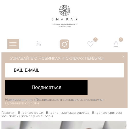
0
0
X
УЗНАВАЙТЕ О НОВИНКАХ И СКИДКАХ ПЕРВЫМИ
Подписаться
Нажимая кнопку «Подписаться», я соглашаюсь с условиями
Публичной оферты
Главная
-
Вязаные вещи
-
Вязаная женская одежда
-
Вязаные свитера
женские
-
Джемпер из ангоры