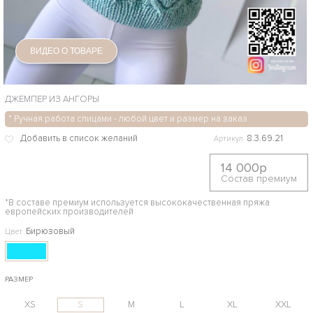
ВИДЕО О ТОВАРЕ
ДЖЕМПЕР ИЗ АНГОРЫ
* Ручная работа спицами - любой цвет и размер на заказ
8.3.69.21
Артикул
14 000р
Состав премиум
*В составе премиум используется высококачественная пряжа
европейских производителей
Бирюзовый
Цвет
РАЗМЕР
XS
S
M
L
XL
XXL