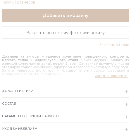
Таблица размеров
Добавить в корзину
Заказать по своему фото или эскизу
Заказать в 1 клик
Джемпер из ангоры – удачное сочетание повышенного комфорта,
мягкого тепла и индивидуального стиля.
Яркая модная новинка из
женской коллекции вязаных вещей Shapar. Связанный вручную спицами
этот наряд станет изюминкой гардероба и согреет в холодную пору года.
За счет универсального кроя и красивой вязки подходит девушкам и
женщинам с любым типом фигуры.
КАК И С ЧЕМ НОСИТЬ ДЖЕМПЕР ИЗ АНГОРЫ
Классический фасон с высоким воротником, длинными рукавами и
ХАРАКТЕРИСТИКИ
оригинальным узором косами позволяет сочетать свитер со многими
вещами из модного гардероба. Он оптимально подходит для нестрогого
офисного дресс-кода, эффектно комбинируется с джинсами, легенсами,
юбками. Объемные рукава придают образу особенного шика, а цвет
СОСТАВ
подчеркивает женственность. Свитер будет незаменим для прогулок,
встреч с друзьями, путешествий. Это практичный и теплый вариант на
каждый день.
ПАРАМЕТРЫ ДЕВУШКИ НА ФОТО
Купить джемпер из ангоры можно в интернет-магазине бренда Shapar – по
доступной цене, с возможностью примерки в Москве, с доставкой курьером по
столице и отправкой по РФ и за рубеж.
УХОД ЗА ИЗДЕЛИЕМ