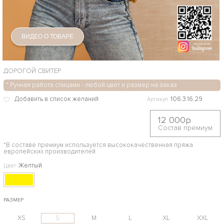
ВИДЕО О ТОВАРЕ
ДОРОГОЙ СВИТЕР
* Ручная работа спицами - любой цвет и размер на заказ
106.3.16.29
Артикул
12 000р
Состав премиум
*В составе премиум используется высококачественная пряжа
европейских производителей
Желтый
Цвет
РАЗМЕР
XS
S
M
L
XL
XXL