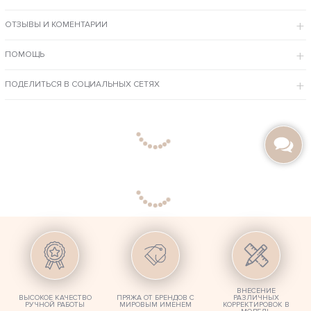
восхитительной красоты со временем.
Любые параметры женских свитеров можно поменять по вашему
ОТЗЫВЫ И КОМЕНТАРИИ
заказу – цвет, размер, длина.
Дорогое изделие исполняется исключительно на заказ, а если у Вас
есть свои собственные идеи, мы с радостью их реализуем.
ПОМОЩЬ
ПОДЕЛИТЬСЯ В СОЦИАЛЬНЫХ СЕТЯХ
ВНЕСЕНИЕ
ВЫСОКОЕ КАЧЕСТВО
ПРЯЖА ОТ БРЕНДОВ С
РАЗЛИЧНЫХ
РУЧНОЙ РАБОТЫ
МИРОВЫМ ИМЕНЕМ
КОРРЕКТИРОВОК В