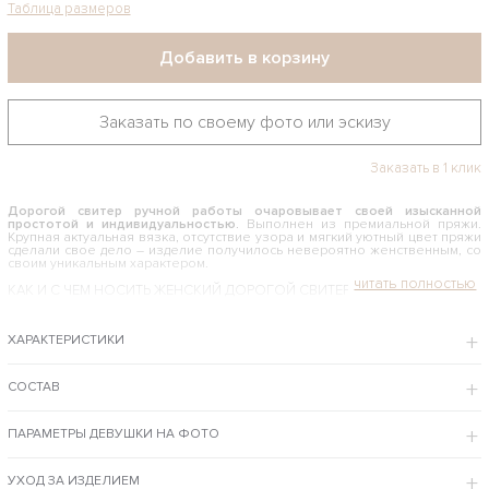
Таблица размеров
Добавить в корзину
Заказать по своему фото или эскизу
Заказать в 1 клик
Дорогой свитер ручной работы очаровывает своей изысканной
простотой и индивидуальностью.
Выполнен из премиальной пряжи.
Крупная актуальная вязка, отсутствие узора и мягкий уютный цвет пряжи
сделали свое дело – изделие получилось невероятно женственным, со
своим уникальным характером.
КАК И С ЧЕМ НОСИТЬ ЖЕНСКИЙ ДОРОГОЙ СВИТЕР
Связанный фасон свободный и не сковывает движений, подходит для
очаровательных девушек и модниц с женственными формами.
ХАРАКТЕРИСТИКИ
Объемный верх предполагает лаконичный низ, поэтому интересно
смотрится сочетание свитера с классическими скинни джинсами или
даже бойфрендами, юбкой-карандаш, любыми брюками.
СОСТАВ
В интернет-магазине бренда вязаной одежды Shapar вы можете купить
дорогой свитер для стильных девушек и женщин по специальной цене с
доставкой на дом в любой район Москвы.
ПАРАМЕТРЫ ДЕВУШКИ НА ФОТО
ОСОБЕННОСТИ МОДЕЛИ
Джемпер связан спицами вручную из пряжи премиум сегмента.
УХОД ЗА ИЗДЕЛИЕМ
Согревает в самые суровые морозы и не потеряет собственной