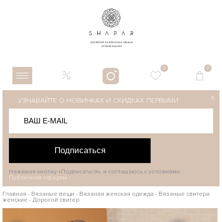
0
0
X
УЗНАВАЙТЕ О НОВИНКАХ И СКИДКАХ ПЕРВЫМИ
Подписаться
Нажимая кнопку «Подписаться», я соглашаюсь с условиями
Публичной оферты
Главная
-
Вязаные вещи
-
Вязаная женская одежда
-
Вязаные свитера
женские
-
Дорогой свитер