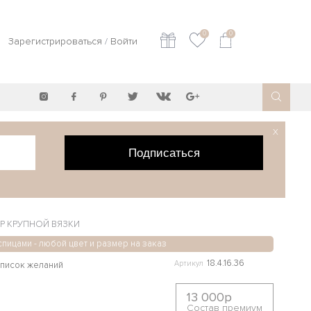
0
0
Зарегистрироваться
/
Войти
X
Подписаться
Р КРУПНОЙ ВЯЗКИ
спицами - любой цвет и размер на заказ
18.4.16.36
Артикул
13 000р
Состав премиум