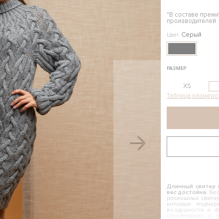
*В составе прем
производителей
Серый
Цвет
РАЗМЕР
XS
Таблица размеро
Длинный свитер 
вас достойна.
Бес
роскошных свитер
которые подчер
воздушности и 
стройняшках и 