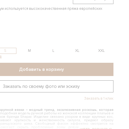
иум используется высококачественная пряжа европейских
S
M
L
XL
XXL
в
Добавить в корзину
Заказать по своему фото или эскизу
Заказать в 1 клик
крупной вязки – модный тренд, эксклюзивная роскошь, которая
подобная модель ручной работы из женской коллекции платьев и
ов бренда Shapar. Изделие связано узором в виде крупных кос,
кивают хрупкость и женственность силуэта, придают образу
французского шика. Свободный фасон эффектно смотрится на
помогает скрыть проблемные зоны девушкам с роскошными