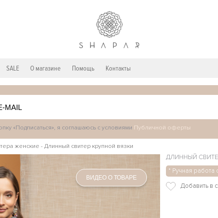
SALE
О магазине
Помощь
Контакты
пку «Подписаться», я соглашаюсь с условиями
Публичной оферты
тера женские
-
Длинный свитер крупной вязки
ДЛИННЫЙ СВИТЕ
* Ручная работа 
ВИДЕО О ТОВАРЕ