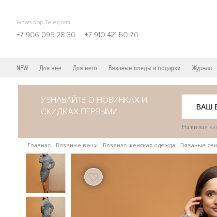
WhatsApp Telegram
+7 906 095 28 30
+7 910 421 50 70
NEW
Для неё
Для него
Вязаные пледы и подарки
Журнал
УЗНАВАЙТЕ О НОВИНКАХ И
СКИДКАХ ПЕРВЫМИ
Нажимая кно
Главная
-
Вязаные вещи
-
Вязаная женская одежда
-
Вязаные сви
121