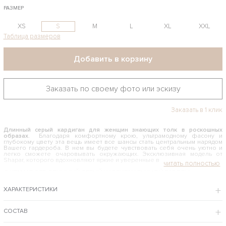
РАЗМЕР
XS
S
M
L
XL
XXL
Таблица размеров
Добавить в корзину
Заказать по своему фото или эскизу
Заказать в 1 клик
Длинный серый кардиган для женщин знающих толк в роскошных
образах
. Благодаря комфортному крою, ультрамодному фасону и
глубокому цвету эта вещь имеет все шансы стать центральным нарядом
Вашего гардероба. В нем вы будете чувствовать себя очень уютно и
легко сможете очаровывать окружающих. Эксклюзивная модель от
Shapar, которого вдохновляют яркие и уверенные в себе девушки.
С ЧЕМ НОСЯТ ДЛИННЫЙ СЕРЫЙ КАРДИГАН РУЧНОЙ РАБОТЫ
Данный вид одежды давно стали классикой, незаменимой одеждой для
ХАРАКТЕРИСТИКИ
каждой современной модницы, вне зависимости от возраста и стиля
жизни. Универсальный размер, красивая длина макси, темно-серый
оттенок и актуальная укрупненная вязка с объемными рукавами
позволяют комбинировать кофту как с изделиями в классическом стиле,
СОСТАВ
так и в стилистике casual. Он отлично сочетается с джинсами и
зауженными брюками, с сексуальными платьями и трикотажными