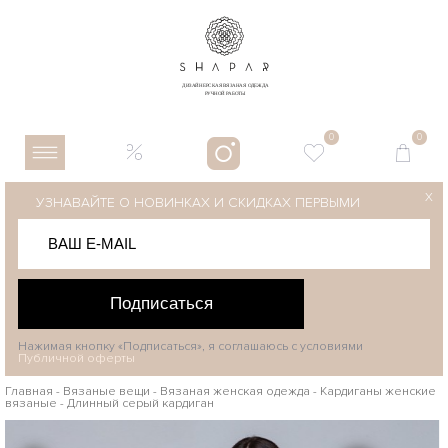
0
0
X
УЗНАВАЙТЕ О НОВИНКАХ И СКИДКАХ ПЕРВЫМИ
Подписаться
Нажимая кнопку «Подписаться», я соглашаюсь с условиями
Публичной оферты
Главная
-
Вязаные вещи
-
Вязаная женская одежда
-
Кардиганы женские
вязаные
-
Длинный серый кардиган