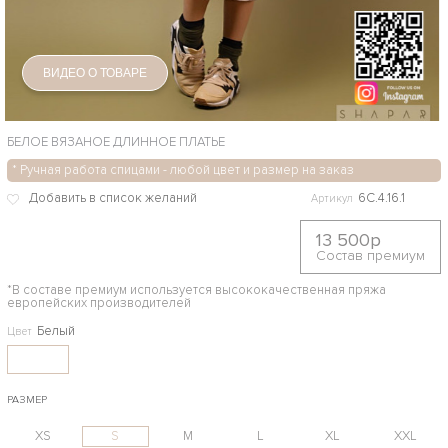
ВИДЕО О ТОВАРЕ
БЕЛОЕ ВЯЗАНОЕ ДЛИННОЕ ПЛАТЬЕ
* Ручная работа спицами - любой цвет и размер на заказ
6С.4.16.1
Артикул
13 500р
Состав премиум
*В составе премиум используется высококачественная пряжа
европейских производителей
Белый
Цвет
РАЗМЕР
XS
S
M
L
XL
XXL