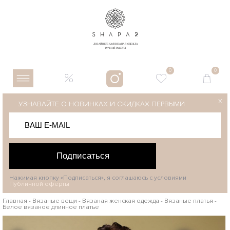
0
0
X
УЗНАВАЙТЕ О НОВИНКАХ И СКИДКАХ ПЕРВЫМИ
Подписаться
Нажимая кнопку «Подписаться», я соглашаюсь с условиями
Публичной оферты
Главная
-
Вязаные вещи
-
Вязаная женская одежда
-
Вязаные платья
-
Белое вязаное длинное платье