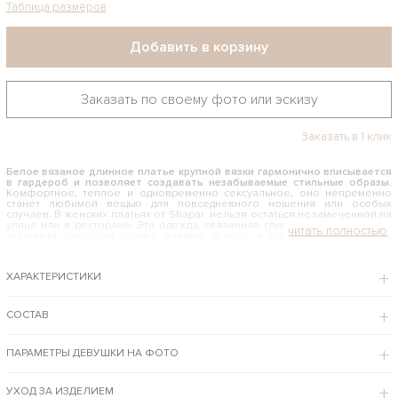
Таблица размеров
Добавить в корзину
Заказать по своему фото или эскизу
Заказать в 1 клик
Белое вязаное длинное платье крупной вязки гармонично вписывается
в гардероб и позволяет создавать незабываемые стильные образы.
Комфортное, теплое и одновременно сексуальное, оно непременно
станет любимой вещью для повседневного ношения или особых
случаев. В женских платьях от Shapar нельзя остаться незамеченной на
улице или в ресторане. Эта одежда, связанная спицами вручную, будет
отличным способом громко заявить о себе и обратить внимание на
свою персону.
КАК И С ЧЕМ НОСИТЬ БЕЛОЕ ВЯЗАНОЕ ДЛИННОЕ ПЛАТЬЕ
ХАРАКТЕРИСТИКИ
Облегающий фасон изделия Shapar мягко и ненавязчиво повторяет
контры фигуры и подчеркивает ее женственность. Белоснежный цвет и
фактурная вязка ручной работы выглядят дорого и элегантно. Эта
СОСТАВ
модель может с легкостью выполнять роль изысканного наряда для
вечернего выхода и торжественного мероприятия. И также легко оно
вписывается в непринужденный городской стиль одежды. Носите его с
ПАРАМЕТРЫ ДЕВУШКИ НА ФОТО
меховым жилетом, вязаным кардиганом или классическим пальто, и
будьте неотразимы.
Интернет-магазин одежды бренда Shapar предлагает купить белое вязаное
УХОД ЗА ИЗДЕЛИЕМ
длинное платье по доступной цене с примеркой в Москве и доставкой в