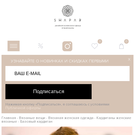
0
0
X
УЗНАВАЙТЕ О НОВИНКАХ И СКИДКАХ ПЕРВЫМИ
Подписаться
Нажимая кнопку «Подписаться», я соглашаюсь с условиями
Публичной оферты
Главная
-
Вязаные вещи
-
Вязаная женская одежда
-
Кардиганы женские
вязаные
-
Базовый кардиган