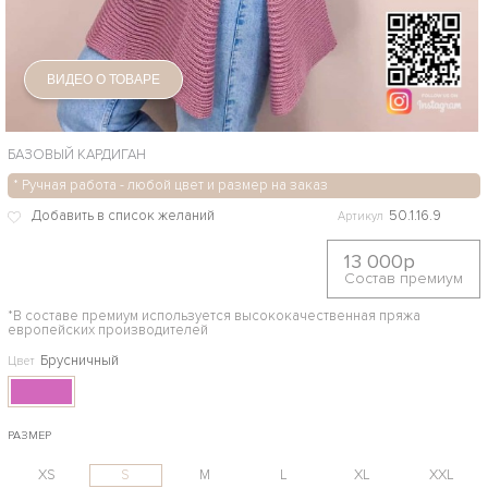
ВИДЕО О ТОВАРЕ
БАЗОВЫЙ КАРДИГАН
* Ручная работа - любой цвет и размер на заказ
50.1.16.9
Артикул
13 000р
Состав премиум
*В составе премиум используется высококачественная пряжа
европейских производителей
Брусничный
Цвет
РАЗМЕР
XS
S
M
L
XL
XXL