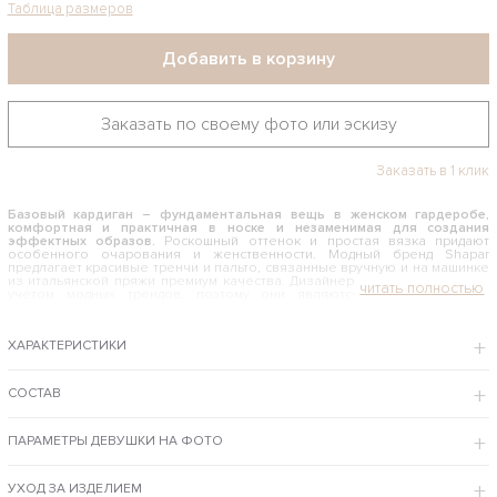
Таблица размеров
Добавить в корзину
Заказать по своему фото или эскизу
Заказать в 1 клик
Базовый кардиган – фундаментальная вещь в женском гардеробе,
комфортная и практичная в носке и незаменимая для создания
эффектных образов.
Роскошный оттенок и простая вязка придают
особенного очарования и женственности. Модный бренд Shapar
предлагает красивые тренчи и пальто, связанные вручную и на машинке
из итальянской пряжи премиум качества. Дизайнеры создают модели с
учетом модных трендов, поэтому они являются ярким примером
высокого стиля, безупречного качества.
КАК И С ЧЕМ НОСИТЬ БАЗОВЫЙ КАРДИГАН
ХАРАКТЕРИСТИКИ
Стильное вязаное изделие брусничного оттенка разнообразит
повседневный гардероб женщин и станет эффектным компаньоном для
вечернего образа. Классический фасон, удобный крой оверсайз,
СОСТАВ
средняя длина – вещь такого плана задает тон и настроение на каждый
день. Кофта подойдет для повседневного ношения, дополнит офисный
ансамбль и поможет создать неповторимо женственный LOOK в
ПАРАМЕТРЫ ДЕВУШКИ НА ФОТО
комплекте с платьем. Благодаря свободному стилевому направлению
идеально комбинируется с джинсами и узкими брючками, юбками и
шортами. В вопросах выбора обуви и аксессуаров стоит довериться
своему вкусу.
УХОД ЗА ИЗДЕЛИЕМ